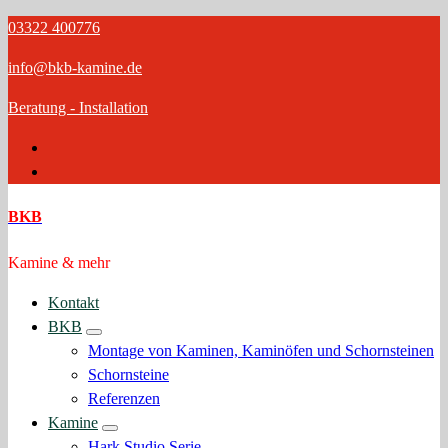
Zum
03322 400776
Inhalt
info@bkb-kamine.de
springen
Beratung - Installation
BKB
Kamine & mehr
Kontakt
BKB
Montage von Kaminen, Kaminöfen und Schornsteinen
Schornsteine
Referenzen
Kamine
Hark Studio Serie