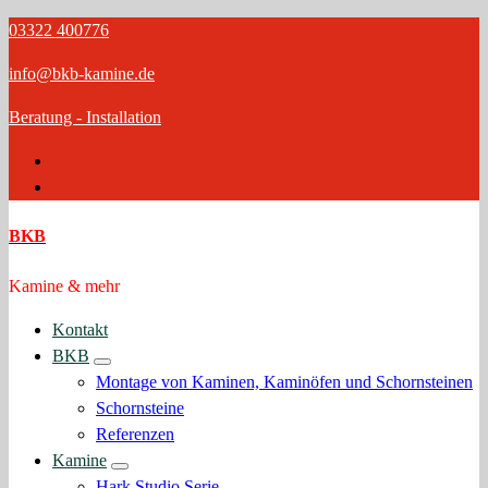
Zum
03322 400776
Inhalt
info@bkb-kamine.de
springen
Beratung - Installation
BKB
Kamine & mehr
Kontakt
BKB
Montage von Kaminen, Kaminöfen und Schornsteinen
Schornsteine
Referenzen
Kamine
Hark Studio Serie