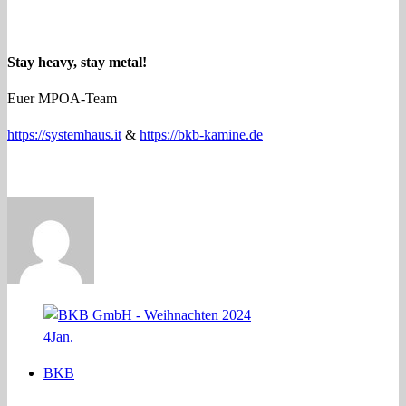
Stay heavy, stay metal!
Euer MPOA-Team
https://systemhaus.it
&
https://bkb-kamine.de
4
Jan.
BKB