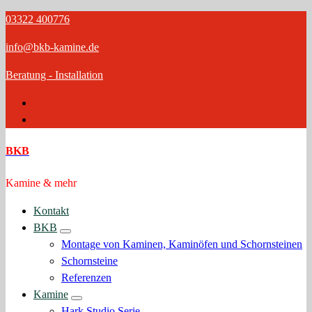
Zum
03322 400776
Inhalt
info@bkb-kamine.de
springen
Beratung - Installation
BKB
Kamine & mehr
Kontakt
BKB
Montage von Kaminen, Kaminöfen und Schornsteinen
Schornsteine
Referenzen
Kamine
Hark Studio Serie