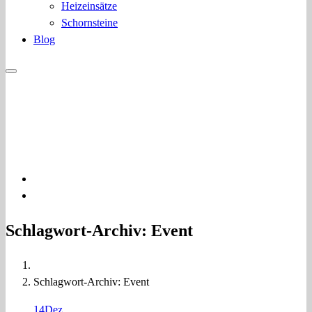
Heizeinsätze
Schornsteine
Blog
03322 400776
info@bkb-kamine.de
Beratung - Installation
Schlagwort-Archiv: Event
Schlagwort-Archiv: Event
14
Dez.