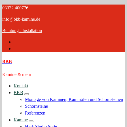
Zum
03322 400776
Inhalt
info@bkb-kamine.de
springen
Beratung - Installation
BKB
Kamine & mehr
Kontakt
BKB
Montage von Kaminen, Kaminöfen und Schornsteinen
Schornsteine
Referenzen
Kamine
Hark Studio Serie